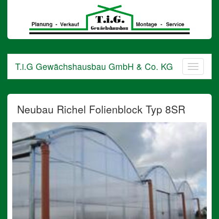
T.i.G
Gewächshausbau
GmbH
&
Co.
KG
T.i.G Gewächshausbau GmbH & Co. KG
in
Barnstorf
Neubau Richel Folienblock Typ 8SR